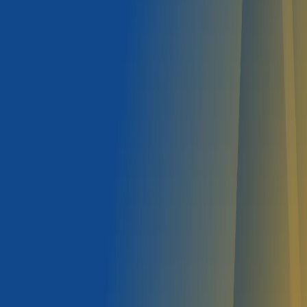
Social Media
Member Of
Copyright © Hak Cipta 2026
PT. Bank MNC Internasional Tbk. Berizin dan Diawasi oleh
Otoritas Jasa Keuangan serta merupakan peserta penjaminan
lembaga penjamin simpanan.
Sitemap
Kebijakan Privasi
Syarat & Ketentuan
Chat
with Us