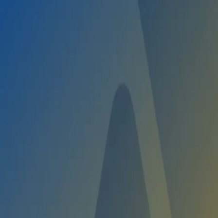
n bertransaksi Retail Bond, nasabah dimungkinkan untuk mendapatkan