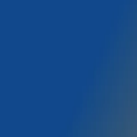
a ritel dengan minimum transaksi Rp 100 juta atau USD 10 ribu. Denga
 dan Whatsapp kami di 0888-888-8888.