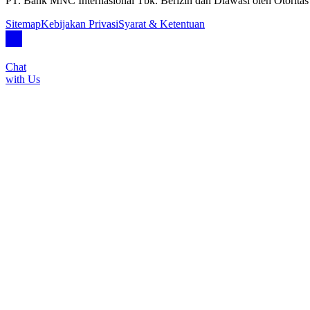
PT. Bank MNC Internasional Tbk. Berizin dan Diawasi oleh Otorita
Sitemap
Kebijakan Privasi
Syarat & Ketentuan
Chat
with Us